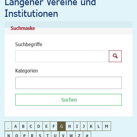
Langener Vereine und
Institutionen
Suchmaske
Suchbegriffe
Suchen
Kategorien
Suchen
_
A
B
C
D
E
F
G
H
I
J
K
L
M
N
O
P
R
S
T
U
V
W
Z
#