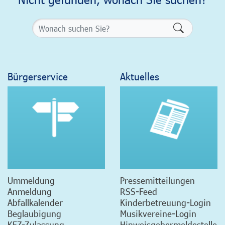
Formularsch
Bürgerservice
Aktuelles
Ummeldung
Pressemitteilungen
Anmeldung
RSS-Feed
Abfallkalender
Kinderbetreuung-Login
Beglaubigung
Musikvereine-Login
KFZ-Zulassung
Hinweisgebermeldestelle