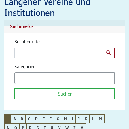
Langener Vereine und
Institutionen
Suchmaske
Suchbegriffe
Suchen
Kategorien
Suchen
_
A
B
C
D
E
F
G
H
I
J
K
L
M
N
O
P
R
S
T
U
V
W
Z
#