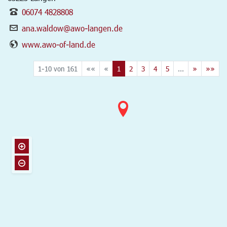
06074 4828808
ana.waldow@awo-langen.de
www.awo-of-land.de
1-10 von 161
««
«
1
2
3
4
5
...
»
»»