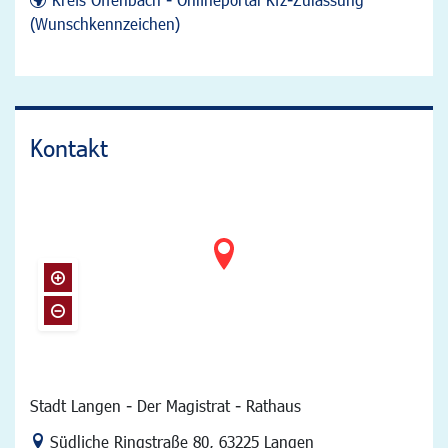
(Wunschkennzeichen)
Kontakt
Stadt Langen - Der Magistrat - Rathaus
Link zur Google-Maps Navigation
Südliche Ringstraße 80
,
63225 Langen