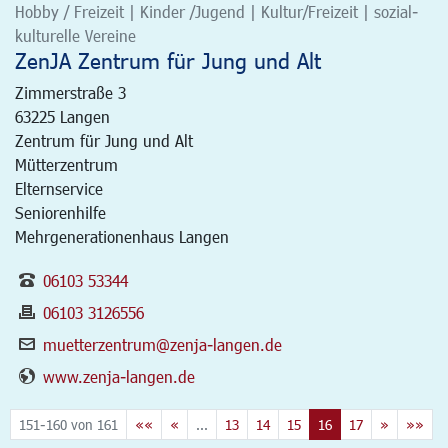
Hobby / Freizeit | Kinder /Jugend | Kultur/Freizeit | sozial-
kulturelle Vereine
ZenJA Zentrum für Jung und Alt
Zimmerstraße 3
63225
Langen
Zentrum für Jung und Alt
Mütterzentrum
Elternservice
Seniorenhilfe
Mehrgenerationenhaus Langen
06103 53344
06103 3126556
muetterzentrum@zenja-langen.de
www.zenja-langen.de
151-160 von 161
««
«
...
13
14
15
16
17
»
»»