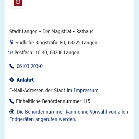
Stadt Langen - Der Magistrat - Rathaus
Link zur Google-Maps Navigation
Südliche Ringstraße 80
,
63225 Langen
Postfach:
16 40, 63206 Langen
06103 203-0
Anfahrt
E-Mail-Adressen der Stadt im
Impressum
Einheitliche Behördennummer 115
Die Behördennummer kann ohne Vorwahl von allen
Endgeräten angerufen werden.