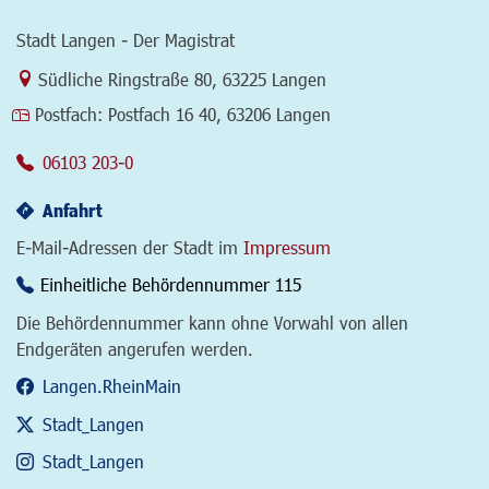
Stadt Langen - Der Magistrat
Link zur Google-Maps Navigation
Südliche Ringstraße 80
,
63225 Langen
Postfach:
Postfach 16 40, 63206 Langen
06103 203-0
Anfahrt
E-Mail-Adressen der Stadt im
Impressum
Einheitliche Behördennummer 115
Die Behördennummer kann ohne Vorwahl von allen
Endgeräten angerufen werden.
Langen.RheinMain
Stadt_Langen
Stadt_Langen