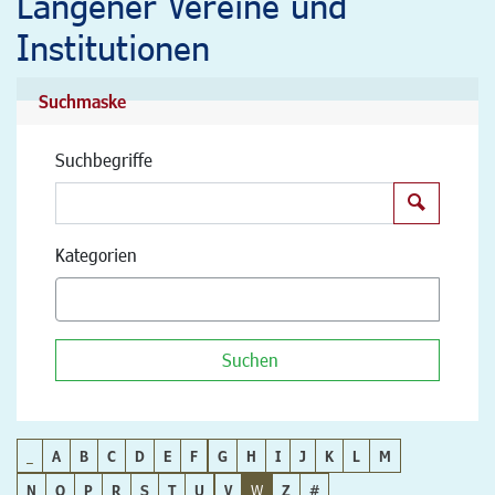
Langener Vereine und
Institutionen
Suchmaske
Suchbegriffe
Suchen
Kategorien
Suchen
_
A
B
C
D
E
F
G
H
I
J
K
L
M
N
O
P
R
S
T
U
V
W
Z
#