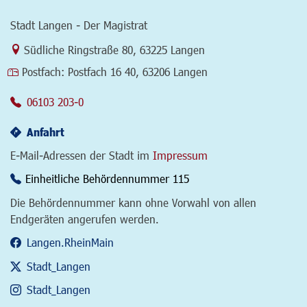
Stadt Langen - Der Magistrat
Link zur Google-Maps Navigation
Südliche Ringstraße 80
,
63225 Langen
Postfach:
Postfach 16 40, 63206 Langen
06103 203-0
Anfahrt
E-Mail-Adressen der Stadt im
Impressum
Einheitliche Behördennummer 115
Die Behördennummer kann ohne Vorwahl von allen
Endgeräten angerufen werden.
Langen.RheinMain
Stadt_Langen
Stadt_Langen