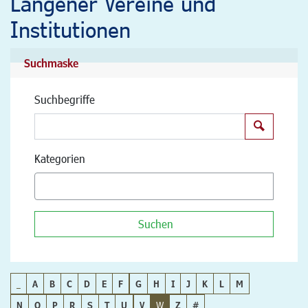
Langener Vereine und
Institutionen
Suchmaske
Suchbegriffe
Suchen
Kategorien
Suchen
_
A
B
C
D
E
F
G
H
I
J
K
L
M
N
O
P
R
S
T
U
V
W
Z
#