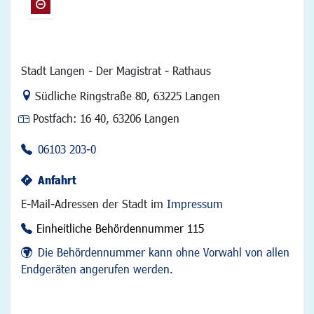
Stadt Langen - Der Magistrat - Rathaus
Link zur Google-Maps Navigation
Südliche Ringstraße 80
,
63225 Langen
Postfach:
16 40, 63206 Langen
06103 203-0
Anfahrt
E-Mail-Adressen der Stadt im
Impressum
Einheitliche Behördennummer 115
Die Behördennummer kann ohne Vorwahl von allen
Endgeräten angerufen werden.