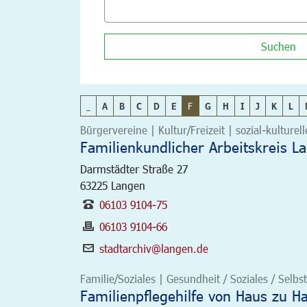
Suchen
_
A
B
C
D
E
F
G
H
I
J
K
L
Bürgervereine | Kultur/Freizeit | sozial-kulturel
Familienkundlicher Arbeitskreis L
Darmstädter Straße 27
63225
Langen
06103 9104-75
06103 9104-66
stadtarchiv@langen.de
Familie/Soziales | Gesundheit / Soziales / Selbst
Familienpflegehilfe von Haus zu H