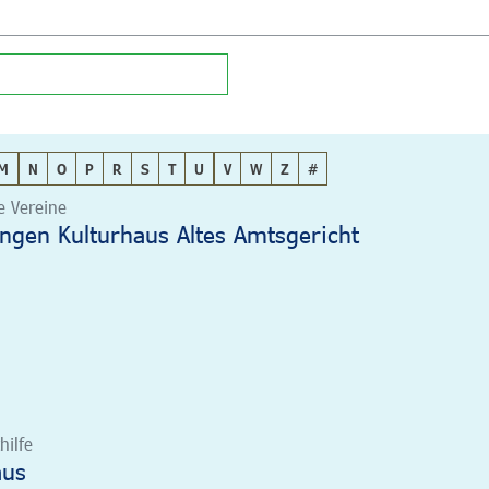
M
N
O
P
R
S
T
U
V
W
Z
#
le Vereine
angen Kulturhaus Altes Amtsgericht
hilfe
aus