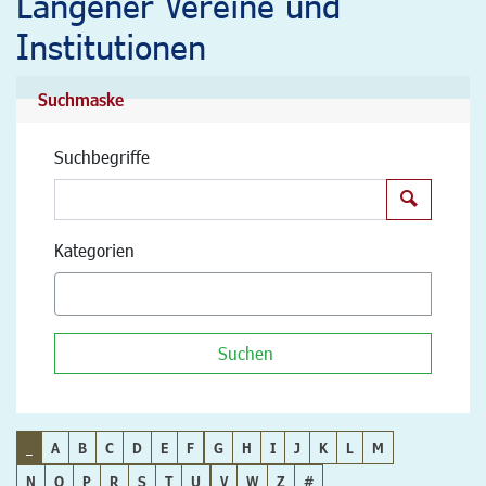
Langener Vereine und
Institutionen
Suchmaske
Suchbegriffe
Suchen
Kategorien
Suchen
_
A
B
C
D
E
F
G
H
I
J
K
L
M
N
O
P
R
S
T
U
V
W
Z
#