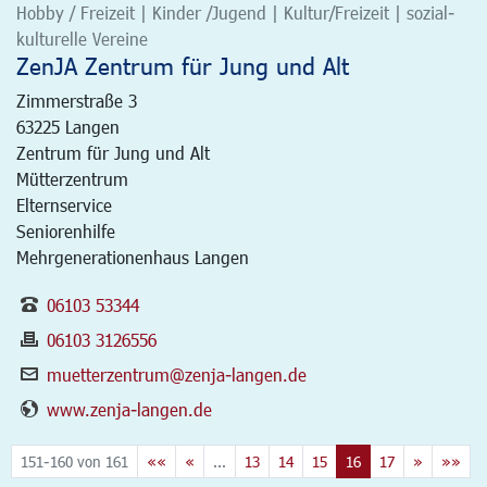
Hobby / Freizeit | Kinder /Jugend | Kultur/Freizeit | sozial-
kulturelle Vereine
ZenJA Zentrum für Jung und Alt
Zimmerstraße 3
63225
Langen
Zentrum für Jung und Alt
Mütterzentrum
Elternservice
Seniorenhilfe
Mehrgenerationenhaus Langen
06103 53344
06103 3126556
muetterzentrum@zenja-langen.de
www.zenja-langen.de
151-160 von 161
««
«
...
13
14
15
16
17
»
»»