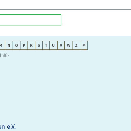
M
N
O
P
R
S
T
U
V
W
Z
#
hilfe
n e.V.