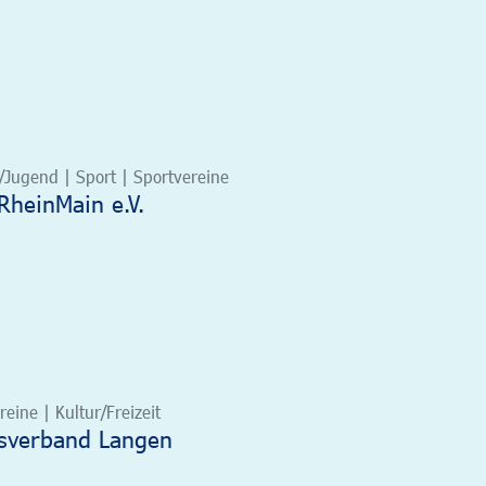
/Jugend | Sport | Sportvereine
nRheinMain e.V.
eine | Kultur/Freizeit
tsverband Langen