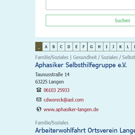
Suchen
_
A
B
C
D
E
F
G
H
I
J
K
L
Familie/Soziales | Gesundheit / Soziales / Selbst
Aphasiker Selbsthilfegruppe e.V.
Taunusstraße 14
63225
Langen
06103 25933
cdworeck@aol.com
www.aphasiker-langen.de
Familie/Soziales
Arbeiterwohlfahrt Ortsverein Lange