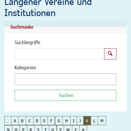
Langener Vereine und
Institutionen
Suchmaske
Suchbegriffe
Suchen
Kategorien
Suchen
_
A
B
C
D
E
F
G
H
I
J
K
L
M
N
O
P
R
S
T
U
V
W
Z
#