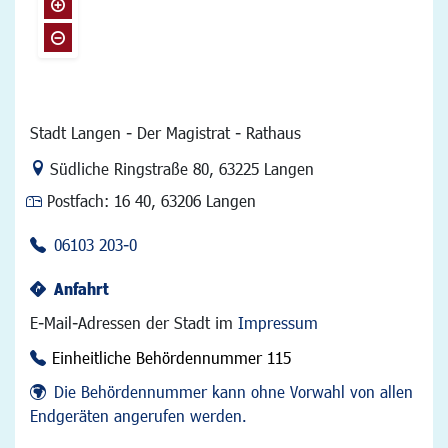
Stadt Langen - Der Magistrat - Rathaus
Link zur Google-Maps Navigation
Südliche Ringstraße 80
,
63225 Langen
Postfach:
16 40, 63206 Langen
06103 203-0
Anfahrt
E-Mail-Adressen der Stadt im
Impressum
Einheitliche Behördennummer 115
Die Behördennummer kann ohne Vorwahl von allen
Endgeräten angerufen werden.