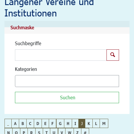
Langener Vereine und
Institutionen
Suchmaske
Suchbegriffe
Suchen
Kategorien
Suchen
_
A
B
C
D
E
F
G
H
I
J
K
L
M
N
O
P
R
S
T
U
V
W
Z
#