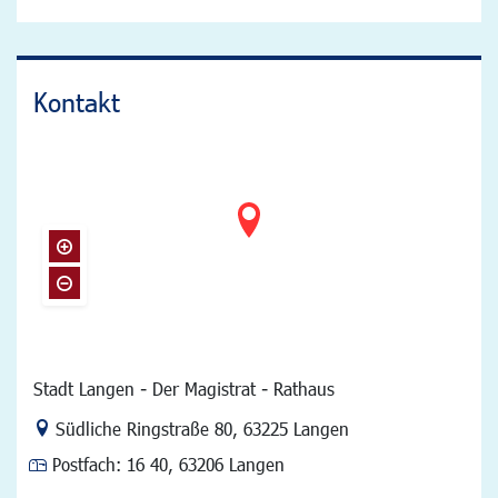
Kontakt
Stadt Langen - Der Magistrat - Rathaus
Link zur Google-Maps Navigation
Südliche Ringstraße 80
,
63225 Langen
Postfach:
16 40, 63206 Langen