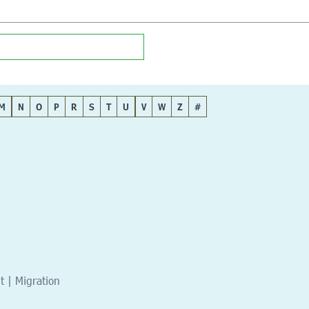
M
N
O
P
R
S
T
U
V
W
Z
#
t | Migration