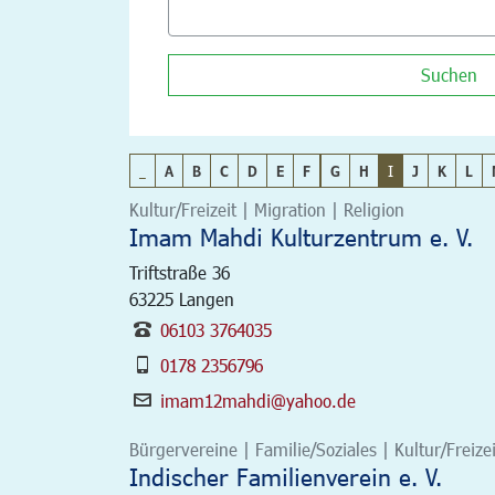
Suchen
_
A
B
C
D
E
F
G
H
I
J
K
L
Kultur/Freizeit | Migration | Religion
Imam Mahdi Kulturzentrum e. V.
Triftstraße 36
63225
Langen
06103 3764035
0178 2356796
imam12mahdi@yahoo.de
Bürgervereine | Familie/Soziales | Kultur/Freizei
Indischer Familienverein e. V.