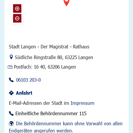
Stadt Langen - Der Magistrat - Rathaus
Link zur Google-Maps Navigation
Südliche Ringstraße 80
,
63225 Langen
Postfach:
16 40, 63206 Langen
06103 203-0
Anfahrt
E-Mail-Adressen der Stadt im
Impressum
Einheitliche Behördennummer 115
Die Behördennummer kann ohne Vorwahl von allen
Endgeräten angerufen werden.