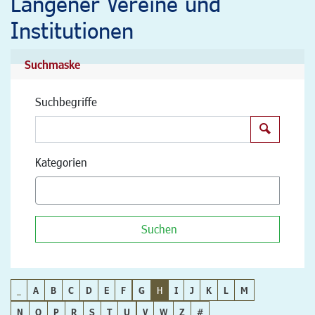
Langener Vereine und
Institutionen
Suchmaske
Suchbegriffe
Suchen
Kategorien
Suchen
_
A
B
C
D
E
F
G
H
I
J
K
L
M
N
O
P
R
S
T
U
V
W
Z
#