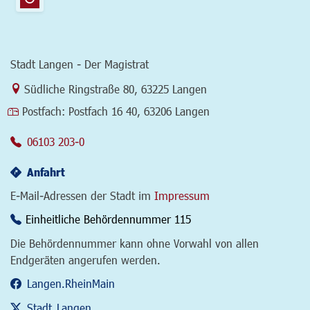
Stadt Langen - Der Magistrat
Link zur Google-Maps Navigation
Südliche Ringstraße 80
,
63225 Langen
Postfach:
Postfach 16 40, 63206 Langen
06103 203-0
Anfahrt
E-Mail-Adressen der Stadt im
Impressum
Einheitliche Behördennummer 115
Die Behördennummer kann ohne Vorwahl von allen
Endgeräten angerufen werden.
Langen.RheinMain
Stadt_Langen