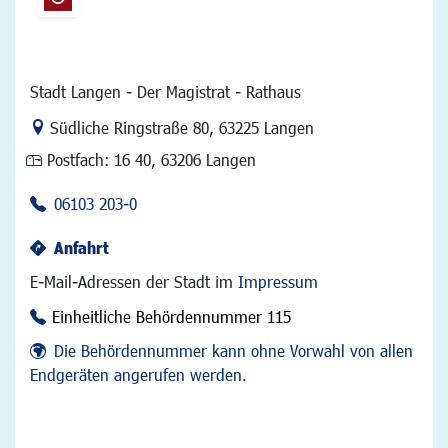
Stadt Langen - Der Magistrat - Rathaus
Link zur Google-Maps Navigation
Südliche Ringstraße 80
,
63225 Langen
Postfach:
16 40, 63206 Langen
06103 203-0
Anfahrt
E-Mail-Adressen der Stadt im
Impressum
Einheitliche Behördennummer 115
Die Behördennummer kann ohne Vorwahl von allen
Endgeräten angerufen werden.