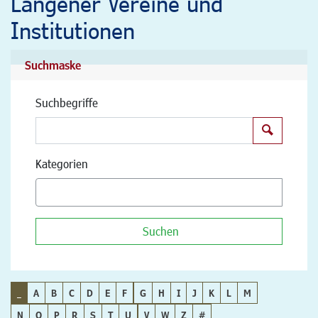
Langener Vereine und
Institutionen
Suchmaske
Suchbegriffe
Suchen
Kategorien
Suchen
_
A
B
C
D
E
F
G
H
I
J
K
L
M
N
O
P
R
S
T
U
V
W
Z
#