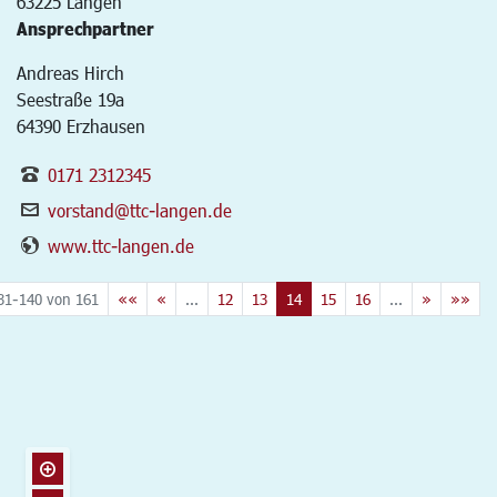
63225
Langen
Ansprechpartner
Andreas Hirch
Seestraße 19a
64390 Erzhausen
0171 2312345
vorstand@ttc-langen.de
www.ttc-langen.de
31-140 von 161
««
«
...
12
13
14
15
16
...
»
»»