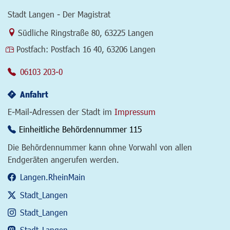
Stadt Langen - Der Magistrat
Link zur Google-Maps Navigation
Südliche Ringstraße 80
,
63225 Langen
Postfach:
Postfach 16 40, 63206 Langen
06103 203-0
Anfahrt
E-Mail-Adressen der Stadt im
Impressum
Einheitliche Behördennummer 115
Die Behördennummer kann ohne Vorwahl von allen
Endgeräten angerufen werden.
Langen.RheinMain
Stadt_Langen
Stadt_Langen
Stadt_Langen