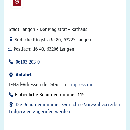
Stadt Langen - Der Magistrat - Rathaus
Link zur Google-Maps Navigation
Südliche Ringstraße 80
,
63225 Langen
Postfach:
16 40, 63206 Langen
06103 203-0
Anfahrt
E-Mail-Adressen der Stadt im
Impressum
Einheitliche Behördennummer 115
Die Behördennummer kann ohne Vorwahl von allen
Endgeräten angerufen werden.