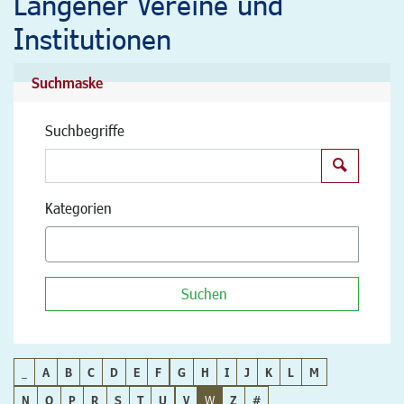
Langener Vereine und
Institutionen
Suchmaske
Suchbegriffe
Suchen
Kategorien
Suchen
_
A
B
C
D
E
F
G
H
I
J
K
L
M
N
O
P
R
S
T
U
V
W
Z
#