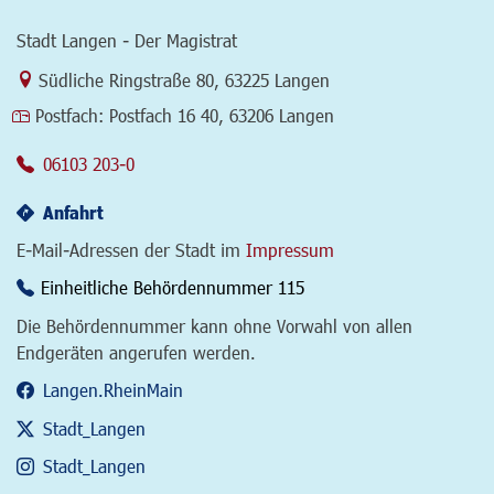
Stadt Langen - Der Magistrat
Link zur Google-Maps Navigation
Südliche Ringstraße 80
,
63225 Langen
Postfach:
Postfach 16 40, 63206 Langen
06103 203-0
Anfahrt
E-Mail-Adressen der Stadt im
Impressum
Einheitliche Behördennummer 115
Die Behördennummer kann ohne Vorwahl von allen
Endgeräten angerufen werden.
Langen.RheinMain
Stadt_Langen
Stadt_Langen