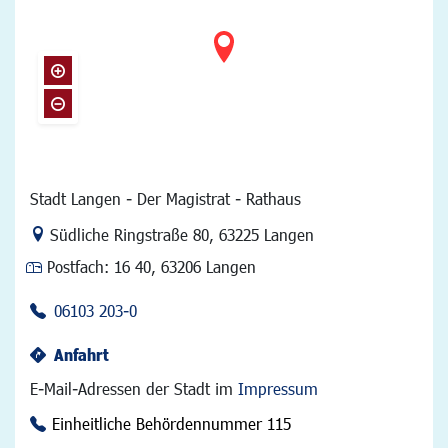
Stadt Langen - Der Magistrat - Rathaus
Link zur Google-Maps Navigation
Südliche Ringstraße 80
,
63225 Langen
Postfach:
16 40, 63206 Langen
06103 203-0
Anfahrt
E-Mail-Adressen der Stadt im
Impressum
Einheitliche Behördennummer 115