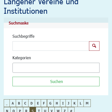
Langener Vereine und
Institutionen
Suchmaske
Suchbegriffe
Suchen
Kategorien
Suchen
_
A
B
C
D
E
F
G
H
I
J
K
L
M
N
O
P
R
S
T
U
V
W
Z
#