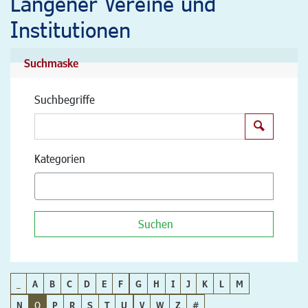
Langener Vereine und
Institutionen
Suchmaske
Suchbegriffe
Suchen
Kategorien
Suchen
_
A
B
C
D
E
F
G
H
I
J
K
L
M
N
O
P
R
S
T
U
V
W
Z
#