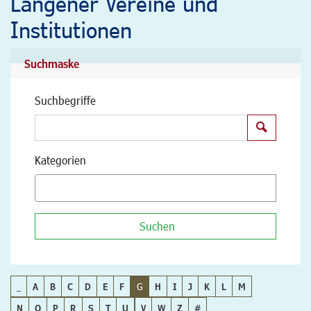
Langener Vereine und
Institutionen
Suchmaske
Suchbegriffe
Suchen
Kategorien
Suchen
_
A
B
C
D
E
F
G
H
I
J
K
L
M
N
O
P
R
S
T
U
V
W
Z
#