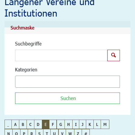
Langener Vereine und
Institutionen
Suchmaske
Suchbegriffe
Suchen
Kategorien
Suchen
_
A
B
C
D
E
F
G
H
I
J
K
L
M
N
O
P
R
S
T
U
V
W
Z
#