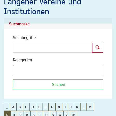
Langener Vereine und
Institutionen
Suchmaske
Suchbegriffe
Suchen
Kategorien
Suchen
_
A
B
C
D
E
F
G
H
I
J
K
L
M
N
O
P
R
S
T
U
V
W
Z
#