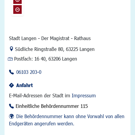
Stadt Langen - Der Magistrat - Rathaus
Link zur Google-Maps Navigation
Südliche Ringstraße 80
,
63225 Langen
Postfach:
16 40, 63206 Langen
06103 203-0
Anfahrt
E-Mail-Adressen der Stadt im
Impressum
Einheitliche Behördennummer 115
Die Behördennummer kann ohne Vorwahl von allen
Endgeräten angerufen werden.