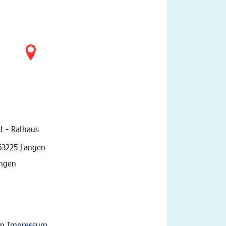
t - Rathaus
vigation
63225 Langen
angen
im
Impressum