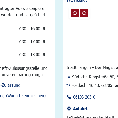
ntragter Ausweispapiere,
 werden und ist geöffnet:
7:30 - 16:00 Uhr
7:30 - 17:00 Uhr
7:30 - 13:00 Uhr
Stadt Langen - Der Magistra
 Kfz-Zulassungsstelle und
rminvereinbarung möglich.
Link zur Google-Maps Na
Südliche Ringstraße 80
,
z-Zulassung
Postfach:
16 40, 63206 L
sung (Wunschkennzeichen)
06103 203-0
Anfahrt
E-Mail-Adressen der Stadt 