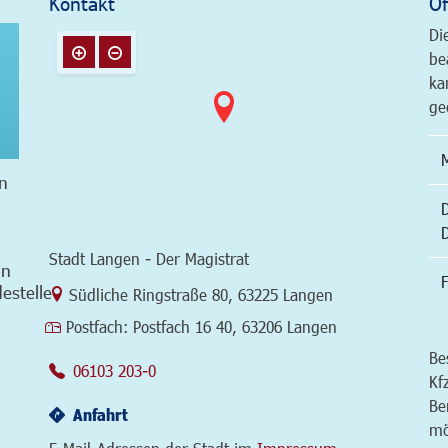
Kontakt
Öf
Di
be
ka
ge
n
Stadt Langen - Der Magistrat
in
F
estelle
Link zur Google-Maps Navigation
Südliche Ringstraße 80
,
63225 Langen
Postfach:
Postfach 16 40, 63206 Langen
Be
06103 203-0
Kf
Be
Anfahrt
mö