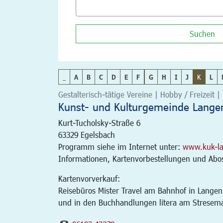
Suchen
_
A
B
C
D
E
F
G
H
I
J
K
L
Gestalterisch-tätige Vereine | Hobby / Freizeit | 
Kunst- und Kulturgemeinde Langen
Kurt-Tucholsky-Straße 6
63329
Egelsbach
Programm siehe im Internet unter:
www.kuk-l
Informationen, Kartenvorbestellungen und Abos 
Kartenvorverkauf:
Reisebüros Mister Travel am Bahnhof in Langen
und in den Buchhandlungen litera am Stresem