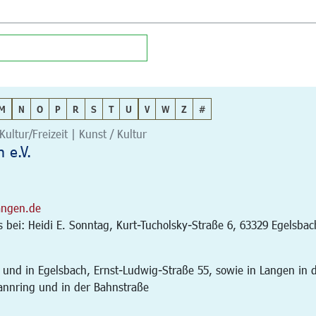
M
N
O
P
R
S
T
U
V
W
Z
#
Kultur/Freizeit | Kunst / Kultur
 e.V.
angen.de
bei: Heidi E. Sonntag, Kurt-Tucholsky-Straße 6, 63329 Egelsbac
 und in Egelsbach, Ernst-Ludwig-Straße 55, sowie in Langen in 
annring und in der Bahnstraße