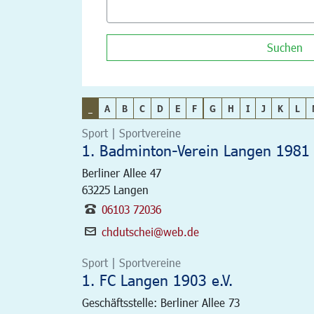
Suchen
_
A
B
C
D
E
F
G
H
I
J
K
L
Sport | Sportvereine
1. Badminton-Verein Langen 1981 
Berliner Allee 47
63225
Langen
06103 72036
chdutschei@web.de
Sport | Sportvereine
1. FC Langen 1903 e.V.
Geschäftsstelle: Berliner Allee 73