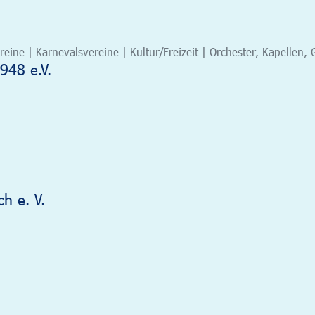
eine | Karnevalsvereine | Kultur/Freizeit | Orchester, Kapelle
948 e.V.
h e. V.