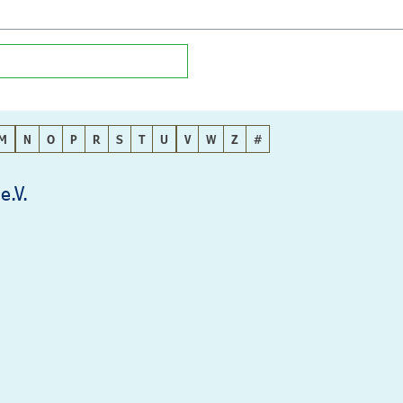
M
N
O
P
R
S
T
U
V
W
Z
#
e.V.