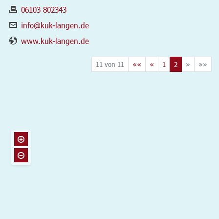
06103 802343
info@kuk-langen.de
www.kuk-langen.de
11 von 11
««
«
1
2
»
»»