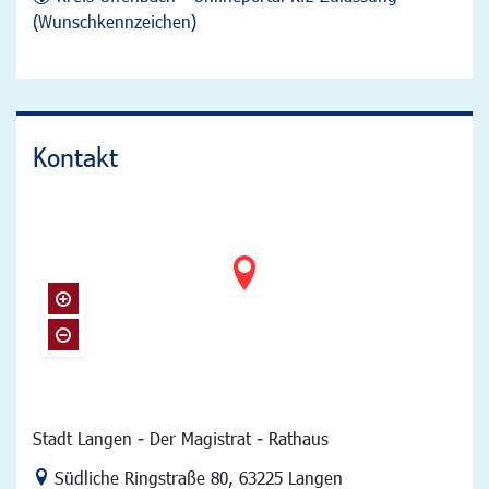
(Wunschkennzeichen)
Kontakt
Stadt Langen - Der Magistrat - Rathaus
Link zur Google-Maps Navigation
Südliche Ringstraße 80
,
63225 Langen