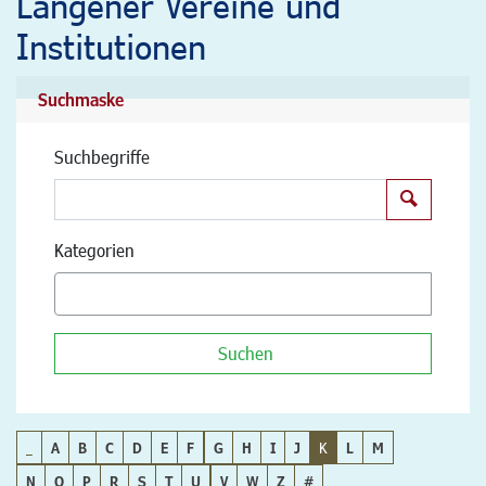
Langener Vereine und
Institutionen
Suchmaske
Suchbegriffe
Suchen
Kategorien
Suchen
_
A
B
C
D
E
F
G
H
I
J
K
L
M
N
O
P
R
S
T
U
V
W
Z
#