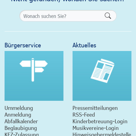
Formularsch
Bürgerservice
Aktuelles
Ummeldung
Pressemitteilungen
Anmeldung
RSS-Feed
Abfallkalender
Kinderbetreuung-Login
Beglaubigung
Musikvereine-Login
KFZ-Zulassung
Hinweisgebermeldestelle