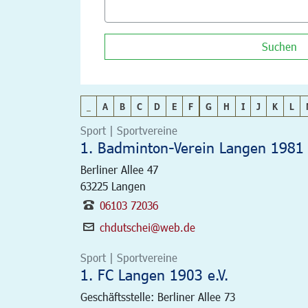
Suchen
_
A
B
C
D
E
F
G
H
I
J
K
L
Sport | Sportvereine
1. Badminton-Verein Langen 1981 
Berliner Allee 47
63225
Langen
06103 72036
chdutschei@web.de
Sport | Sportvereine
1. FC Langen 1903 e.V.
Geschäftsstelle: Berliner Allee 73