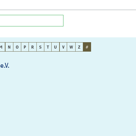
M
N
O
P
R
S
T
U
V
W
Z
#
e.V.