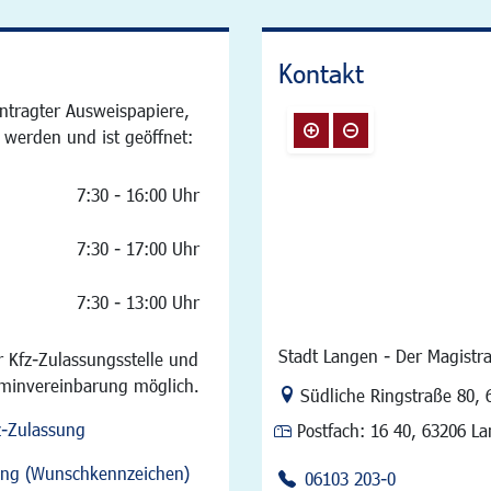
Kontakt
ntragter Ausweispapiere,
 werden und ist geöffnet:
7:30 - 16:00 Uhr
7:30 - 17:00 Uhr
7:30 - 13:00 Uhr
Stadt Langen - Der Magistra
 Kfz-Zulassungsstelle und
rminvereinbarung möglich.
Link zur Google-Maps Na
Südliche Ringstraße 80
,
z-Zulassung
Postfach:
16 40, 63206 L
sung (Wunschkennzeichen)
06103 203-0