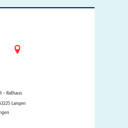
t - Rathaus
vigation
63225 Langen
angen