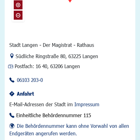
Stadt Langen - Der Magistrat - Rathaus
Link zur Google-Maps Navigation
Südliche Ringstraße 80
,
63225 Langen
Postfach:
16 40, 63206 Langen
06103 203-0
Anfahrt
E-Mail-Adressen der Stadt im
Impressum
Einheitliche Behördennummer 115
Die Behördennummer kann ohne Vorwahl von allen
Endgeräten angerufen werden.