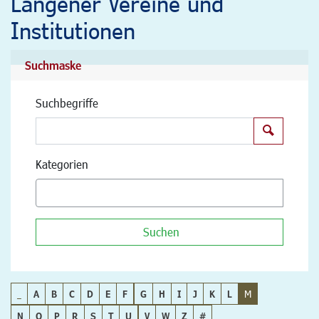
Langener Vereine und
Institutionen
Suchmaske
Suchbegriffe
Suchen
Kategorien
Suchen
_
A
B
C
D
E
F
G
H
I
J
K
L
M
N
O
P
R
S
T
U
V
W
Z
#