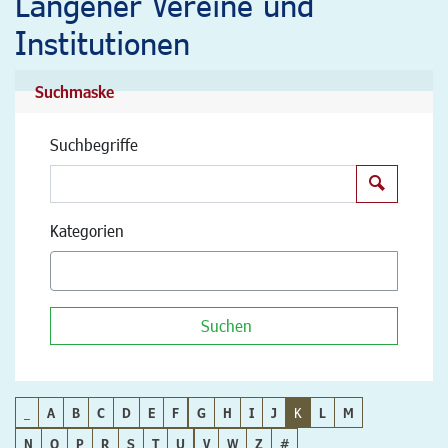
Langener Vereine und
Institutionen
Suchmaske
Suchbegriffe
Suchen
Kategorien
Suchen
_
A
B
C
D
E
F
G
H
I
J
K
L
M
N
O
P
R
S
T
U
V
W
Z
#