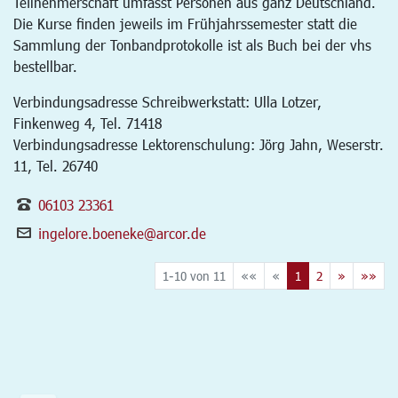
Teilnehmerschaft umfasst Personen aus ganz Deutschland.
Die Kurse finden jeweils im Frühjahrssemester statt die
Sammlung der Tonbandprotokolle ist als Buch bei der vhs
bestellbar.
Verbindungsadresse Schreibwerkstatt: Ulla Lotzer,
Finkenweg 4, Tel. 71418
Verbindungsadresse Lektorenschulung: Jörg Jahn, Weserstr.
11, Tel. 26740
06103 23361
ingelore.boeneke@arcor.de
1-10 von 11
««
«
1
2
»
»»