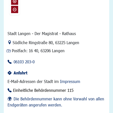
Stadt Langen - Der Magistrat - Rathaus
Link zur Google-Maps Navigation
Südliche Ringstraße 80
,
63225 Langen
Postfach:
16 40, 63206 Langen
06103 203-0
Anfahrt
E-Mail-Adressen der Stadt im
Impressum
Einheitliche Behördennummer 115
Die Behördennummer kann ohne Vorwahl von allen
Endgeräten angerufen werden.