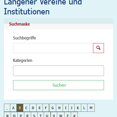
Langener Vereine und
Institutionen
Suchmaske
Suchbegriffe
Suchen
Kategorien
Suchen
_
A
B
C
D
E
F
G
H
I
J
K
L
M
N
O
P
R
S
T
U
V
W
Z
#