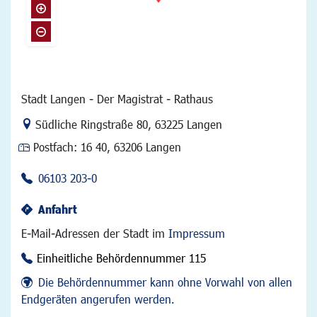
Stadt Langen - Der Magistrat - Rathaus
Link zur Google-Maps Navigation
Südliche Ringstraße 80
,
63225 Langen
Postfach:
16 40, 63206 Langen
06103 203-0
Anfahrt
E-Mail-Adressen der Stadt im
Impressum
Einheitliche Behördennummer 115
Die Behördennummer kann ohne Vorwahl von allen
Endgeräten angerufen werden.