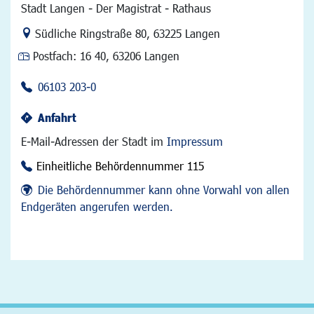
Stadt Langen - Der Magistrat - Rathaus
Link zur Google-Maps Navigation
Südliche Ringstraße 80
,
63225 Langen
Postfach:
16 40, 63206 Langen
06103 203-0
Anfahrt
E-Mail-Adressen der Stadt im
Impressum
Einheitliche Behördennummer 115
Die Behördennummer kann ohne Vorwahl von allen
Endgeräten angerufen werden.