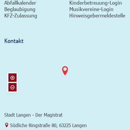
Abfallkalender
Kinderbetreuung-Login
Beglaubigung
Musikvereine-Login
KFZ-Zulassung
Hinweisgebermeldestelle
Kontakt
Stadt Langen - Der Magistrat
Link zur Google-Maps Navigation
Südliche Ringstraße 80
,
63225 Langen