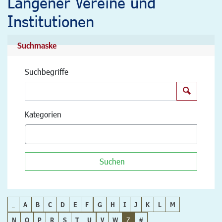
Langener Vereine und
Institutionen
Suchmaske
Suchbegriffe
Suchen
Kategorien
Suchen
_
A
B
C
D
E
F
G
H
I
J
K
L
M
N
O
P
R
S
T
U
V
W
Z
#