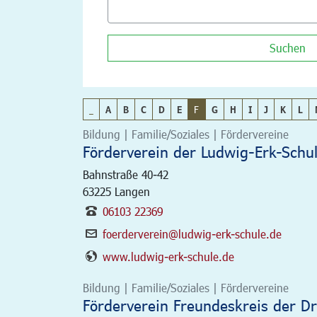
Suchen
_
A
B
C
D
E
F
G
H
I
J
K
L
Bildung | Familie/Soziales | Fördervereine
Förderverein der Ludwig-Erk-Schul
Bahnstraße 40-42
63225
Langen
06103 22369
foerderverein@ludwig-erk-schule.de
www.ludwig-erk-schule.de
Bildung | Familie/Soziales | Fördervereine
Förderverein Freundeskreis der Dr