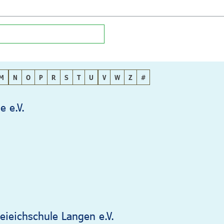
M
N
O
P
R
S
T
U
V
W
Z
#
e e.V.
eieichschule Langen e.V.