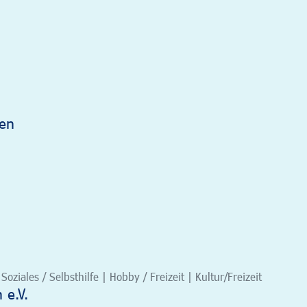
gen
oziales / Selbsthilfe | Hobby / Freizeit | Kultur/Freizeit
 e.V.