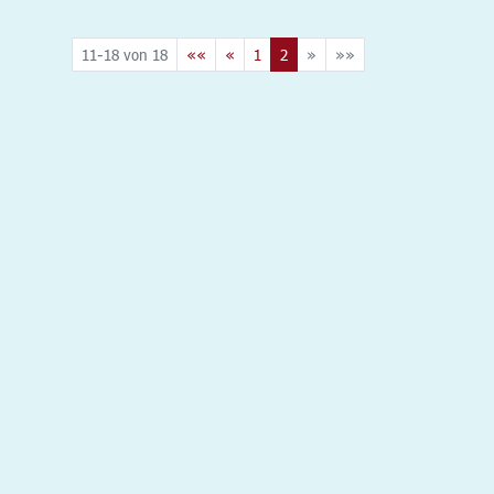
11-18 von 18
««
«
1
2
»
»»