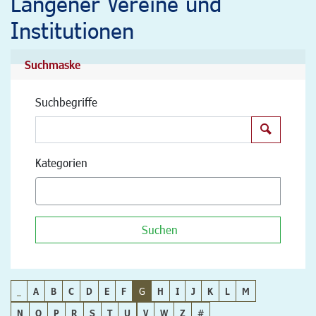
Langener Vereine und
Institutionen
Suchmaske
Suchbegriffe
Suchen
Kategorien
Suchen
_
A
B
C
D
E
F
G
H
I
J
K
L
M
N
O
P
R
S
T
U
V
W
Z
#