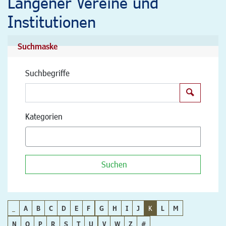
Langener Vereine und
Institutionen
Suchmaske
Suchbegriffe
Suchen
Kategorien
Suchen
_
A
B
C
D
E
F
G
H
I
J
K
L
M
N
O
P
R
S
T
U
V
W
Z
#