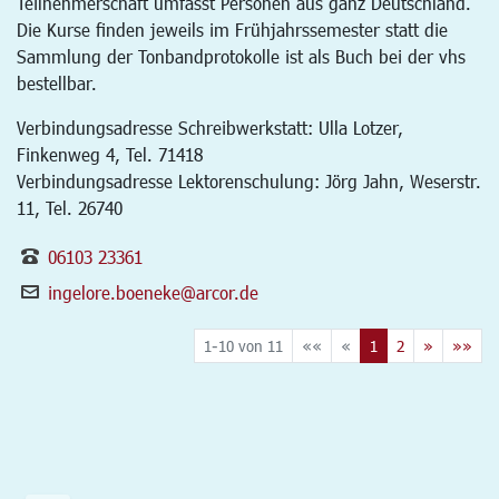
Teilnehmerschaft umfasst Personen aus ganz Deutschland.
Die Kurse finden jeweils im Frühjahrssemester statt die
Sammlung der Tonbandprotokolle ist als Buch bei der vhs
bestellbar.
Verbindungsadresse Schreibwerkstatt: Ulla Lotzer,
Finkenweg 4, Tel. 71418
Verbindungsadresse Lektorenschulung: Jörg Jahn, Weserstr.
11, Tel. 26740
06103 23361
ingelore.boeneke@arcor.de
1-10 von 11
««
«
1
2
»
»»