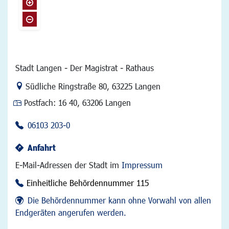
Stadt Langen - Der Magistrat - Rathaus
Link zur Google-Maps Navigation
Südliche Ringstraße 80
,
63225 Langen
Postfach:
16 40, 63206 Langen
06103 203-0
Anfahrt
E-Mail-Adressen der Stadt im
Impressum
Einheitliche Behördennummer 115
Die Behördennummer kann ohne Vorwahl von allen
Endgeräten angerufen werden.