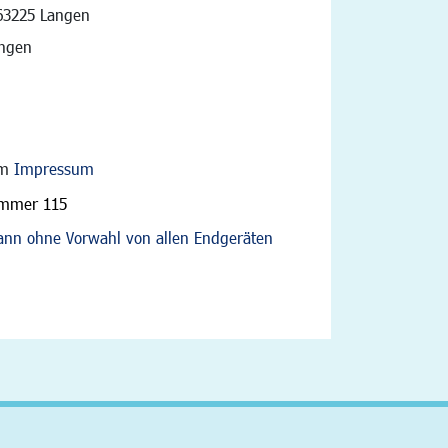
vigation
63225 Langen
angen
im
Impressum
ummer 115
nn ohne Vorwahl von allen Endgeräten