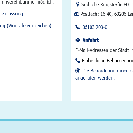
rminvereinbarung möglich.
Link zur Google-Maps Na
Südliche Ringstraße 80
,
z-Zulassung
Postfach:
16 40, 63206 L
sung (Wunschkennzeichen)
06103 203-0
Anfahrt
E-Mail-Adressen der Stadt 
Einheitliche Behördenn
Die Behördennummer ka
angerufen werden.