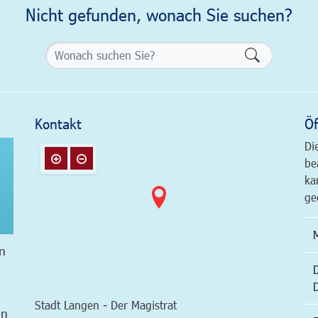
Nicht gefunden, wonach Sie suchen?
Formularsch
Kontakt
Öf
Di
be
ka
ge
n
Stadt Langen - Der Magistrat
in