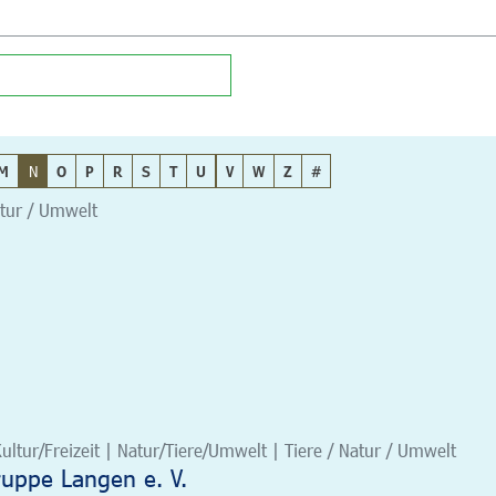
M
N
O
P
R
S
T
U
V
W
Z
#
atur / Umwelt
ultur/Freizeit | Natur/Tiere/Umwelt | Tiere / Natur / Umwelt
uppe Langen e. V.