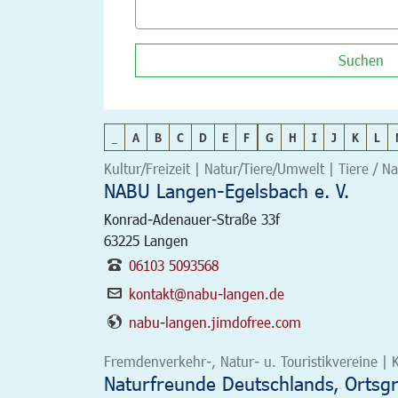
Suchen
_
A
B
C
D
E
F
G
H
I
J
K
L
Kultur/Freizeit | Natur/Tiere/Umwelt | Tiere / N
NABU Langen-Egelsbach e. V.
Konrad-Adenauer-Straße 33f
63225
Langen
06103 5093568
kontakt@nabu-langen.de
nabu-langen.jimdofree.com
Fremdenverkehr-, Natur- u. Touristikvereine | K
Naturfreunde Deutschlands, Ortsgr