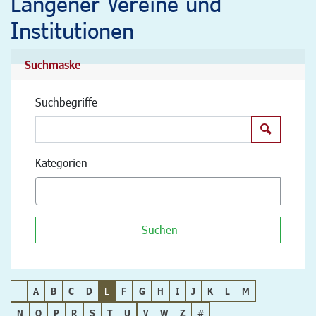
Langener Vereine und
Institutionen
Suchmaske
Suchbegriffe
Suchen
Kategorien
Suchen
_
A
B
C
D
E
F
G
H
I
J
K
L
M
N
O
P
R
S
T
U
V
W
Z
#