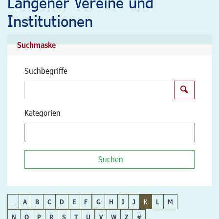
Langener Vereine und
Institutionen
Suchmaske
Suchbegriffe
Suchen
Kategorien
Suchen
_
A
B
C
D
E
F
G
H
I
J
K
L
M
N
O
P
R
S
T
U
V
W
Z
#