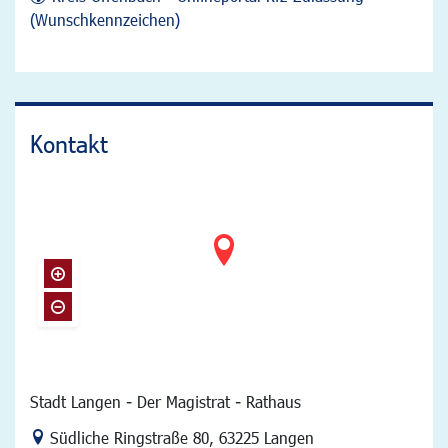
(Wunschkennzeichen)
Kontakt
Stadt Langen - Der Magistrat - Rathaus
Link zur Google-Maps Navigation
Südliche Ringstraße 80
,
63225 Langen