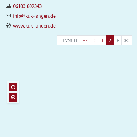
06103 802343
info@kuk-langen.de
www.kuk-langen.de
11 von 11
««
«
1
2
»
»»