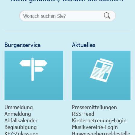
Formularsch
Bürgerservice
Aktuelles
Ummeldung
Pressemitteilungen
Anmeldung
RSS-Feed
Abfallkalender
Kinderbetreuung-Login
Beglaubigung
Musikvereine-Login
KFZ-Zulassung
Hinweisgebermeldestelle