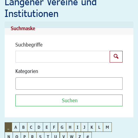
Langener Vereine und
Institutionen
Suchmaske
Suchbegriffe
Suchen
Kategorien
Suchen
_
A
B
C
D
E
F
G
H
I
J
K
L
M
N
O
P
R
S
T
U
V
W
Z
#