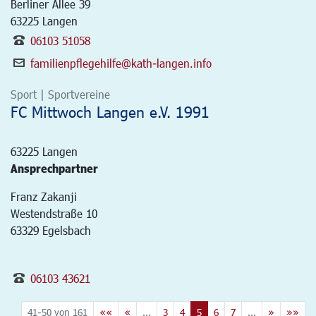
Berliner Allee 39
63225
Langen
06103 51058
familienpflegehilfe@kath-langen.info
Sport | Sportvereine
FC Mittwoch Langen e.V. 1991
63225
Langen
Ansprechpartner
Franz Zakanji
Westendstraße 10
63329 Egelsbach
06103 43621
41-50 von 161
««
«
...
3
4
5
6
7
...
»
»»