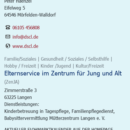
Peter Haenzel
Eifelweg 5
64546 Mörfelden-Walldorf
06105 456808
info@dscl.de
www.dscl.de
Familie/Soziales | Gesundheit / Soziales / Selbsthilfe |
Hobby / Freizeit | Kinder /Jugend | Kultur/Freizeit
Elternservice im Zentrum für Jung und Alt
(ZenJA)
Zimmerstraße 3
63225
Langen
Dienstleistungen:
Kinderbetreuung in Tagespflege, Familienpflegedienst,
Babysittervermittlung Mütterzentrum Langen e. V.
AKTUELLER FLOHMARKTKALENDER AUF DER HOMEPAGE