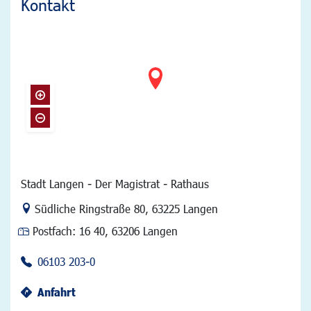
Kontakt
Stadt Langen - Der Magistrat - Rathaus
Link zur Google-Maps Navigation
Südliche Ringstraße 80
,
63225 Langen
Postfach:
16 40, 63206 Langen
06103 203-0
Anfahrt