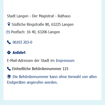
Stadt Langen - Der Magistrat - Rathaus
Link zur Google-Maps Navigation
Südliche Ringstraße 80
,
63225 Langen
Postfach:
16 40, 63206 Langen
06103 203-0
Anfahrt
E-Mail-Adressen der Stadt im
Impressum
Einheitliche Behördennummer 115
Die Behördennummer kann ohne Vorwahl von allen
Endgeräten angerufen werden.