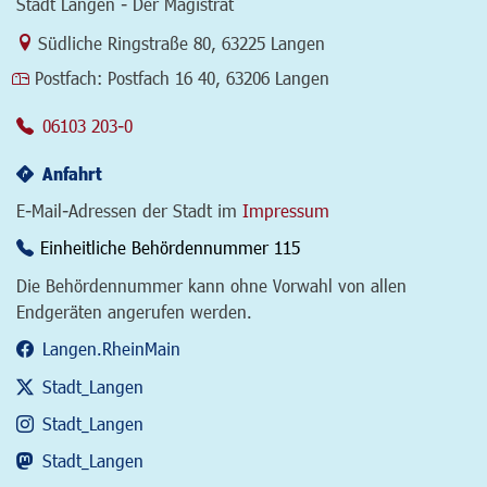
Stadt Langen - Der Magistrat
Link zur Google-Maps Navigation
Südliche Ringstraße 80
,
63225 Langen
Postfach:
Postfach 16 40, 63206 Langen
06103 203-0
Anfahrt
E-Mail-Adressen der Stadt im
Impressum
Einheitliche Behördennummer 115
Die Behördennummer kann ohne Vorwahl von allen
Endgeräten angerufen werden.
Langen.RheinMain
Stadt_Langen
Stadt_Langen
Stadt_Langen