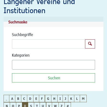
Langener Vereine und
Institutionen
Suchmaske
Suchbegriffe
Suchen
Kategorien
Suchen
_
A
B
C
D
E
F
G
H
I
J
K
L
M
N
O
P
R
S
T
U
V
W
Z
#