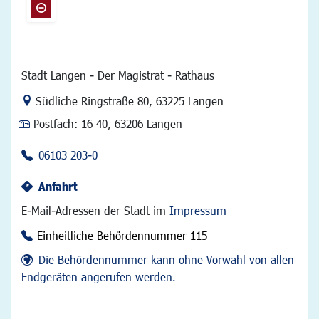
Stadt Langen - Der Magistrat - Rathaus
Link zur Google-Maps Navigation
Südliche Ringstraße 80
,
63225 Langen
Postfach:
16 40, 63206 Langen
06103 203-0
Anfahrt
E-Mail-Adressen der Stadt im
Impressum
Einheitliche Behördennummer 115
Die Behördennummer kann ohne Vorwahl von allen
Endgeräten angerufen werden.