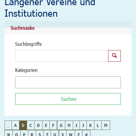
Langener Vereine und
Institutionen
Suchmaske
Suchbegriffe
Suchen
Kategorien
Suchen
_
A
B
C
D
E
F
G
H
I
J
K
L
M
N
O
P
R
S
T
U
V
W
Z
#