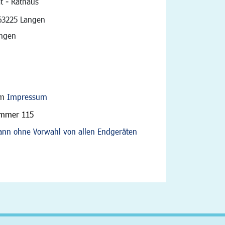
t - Rathaus
vigation
63225 Langen
angen
im
Impressum
ummer 115
nn ohne Vorwahl von allen Endgeräten