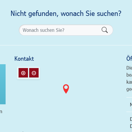
Nicht gefunden, wonach Sie suchen?
Formularsch
Kontakt
Öf
Di
be
ka
ge
n