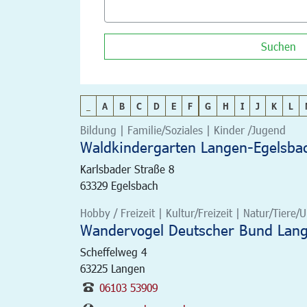
Suchen
_
A
B
C
D
E
F
G
H
I
J
K
L
Bildung | Familie/Soziales | Kinder /Jugend
Waldkindergarten Langen-Egelsbac
Karlsbader Straße 8
63329
Egelsbach
Hobby / Freizeit | Kultur/Freizeit | Natur/Tiere
Wandervogel Deutscher Bund Lan
Scheffelweg 4
63225
Langen
06103 53909