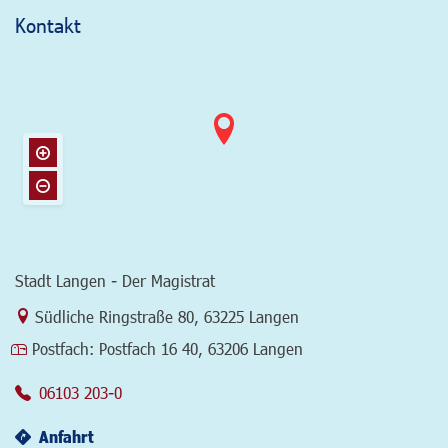
Kontakt
Stadt Langen - Der Magistrat
Link zur Google-Maps Navigation
Südliche Ringstraße 80
,
63225 Langen
Postfach:
Postfach 16 40, 63206 Langen
06103 203-0
Anfahrt