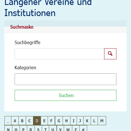
Langener Vereine und
Institutionen
Suchmaske
Suchbegriffe
Suchen
Kategorien
Suchen
_
A
B
C
D
E
F
G
H
I
J
K
L
M
N
O
P
R
S
T
U
V
W
Z
#