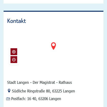
Kontakt
Stadt Langen - Der Magistrat - Rathaus
Link zur Google-Maps Navigation
Südliche Ringstraße 80
,
63225 Langen
Postfach:
16 40, 63206 Langen