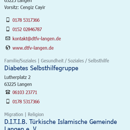
63225
Langen
Vorsitz: Cengiz Cayir
0178 5317366
0152 02846787
kontakt@dtfv-langen.de
www.dtfv-langen.de
Familie/Soziales | Gesundheit / Soziales / Selbsthilfe
Diabetes Selbsthilfegruppe
Lutherplatz 2
63225
Langen
06103 23771
0178 5317366
Migration | Religion
D.I.T.I.B. Türkische Islamische Gemeinde
Langen e. V.