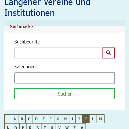
Langener Vereine und
Institutionen
Suchmaske
Suchbegriffe
Suchen
Kategorien
Suchen
_
A
B
C
D
E
F
G
H
I
J
K
L
M
N
O
P
R
S
T
U
V
W
Z
#