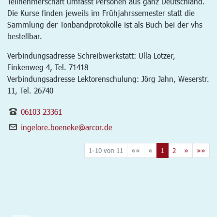
Teilnehmerschaft umfasst Personen aus ganz Deutschland.
Die Kurse finden jeweils im Frühjahrssemester statt die
Sammlung der Tonbandprotokolle ist als Buch bei der vhs
bestellbar.
Verbindungsadresse Schreibwerkstatt: Ulla Lotzer,
Finkenweg 4, Tel. 71418
Verbindungsadresse Lektorenschulung: Jörg Jahn, Weserstr.
11, Tel. 26740
06103 23361
ingelore.boeneke@arcor.de
1-10 von 11
««
«
1
2
»
»»