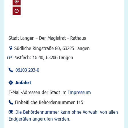
Stadt Langen - Der Magistrat - Rathaus
Link zur Google-Maps Navigation
Südliche Ringstraße 80
,
63225 Langen
Postfach:
16 40, 63206 Langen
06103 203-0
Anfahrt
E-Mail-Adressen der Stadt im
Impressum
Einheitliche Behördennummer 115
Die Behördennummer kann ohne Vorwahl von allen
Endgeräten angerufen werden.