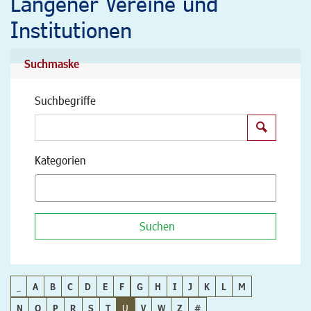
Langener Vereine und
Institutionen
Suchmaske
Suchbegriffe
Suchen
Kategorien
Suchen
_
A
B
C
D
E
F
G
H
I
J
K
L
M
N
O
P
R
S
T
U
V
W
Z
#