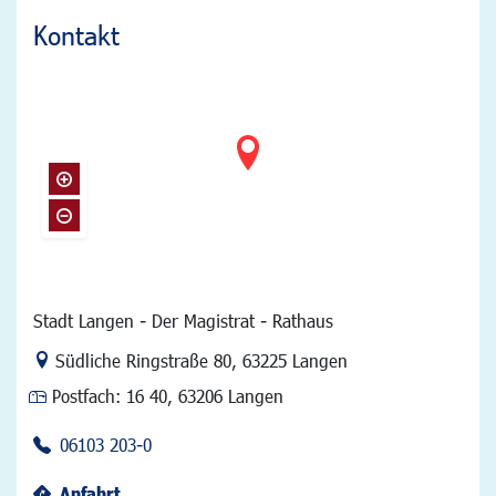
Kontakt
Stadt Langen - Der Magistrat - Rathaus
Link zur Google-Maps Navigation
Südliche Ringstraße 80
,
63225 Langen
Postfach:
16 40, 63206 Langen
06103 203-0
Anfahrt