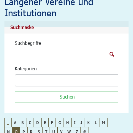
Langener Vereine und
Institutionen
Suchmaske
Suchbegriffe
Suchen
Kategorien
Suchen
_
A
B
C
D
E
F
G
H
I
J
K
L
M
N
O
P
R
S
T
U
V
W
Z
#