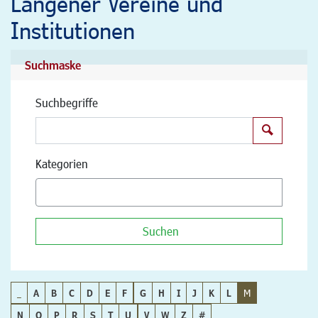
Langener Vereine und
Institutionen
Suchmaske
Suchbegriffe
Suchen
Kategorien
Suchen
_
A
B
C
D
E
F
G
H
I
J
K
L
M
N
O
P
R
S
T
U
V
W
Z
#