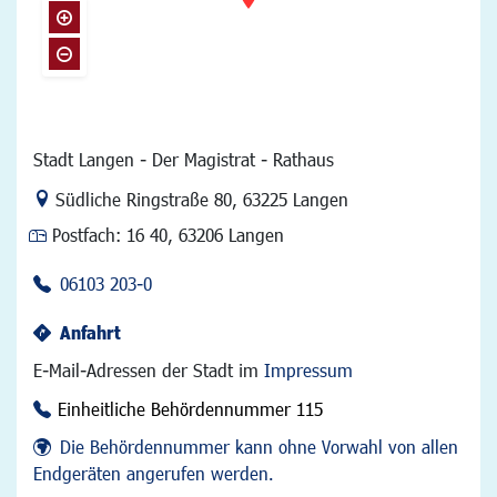
Stadt Langen - Der Magistrat - Rathaus
Link zur Google-Maps Navigation
Südliche Ringstraße 80
,
63225 Langen
Postfach:
16 40, 63206 Langen
06103 203-0
Anfahrt
E-Mail-Adressen der Stadt im
Impressum
Einheitliche Behördennummer 115
Die Behördennummer kann ohne Vorwahl von allen
Endgeräten angerufen werden.