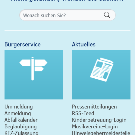
Formularsch
Bürgerservice
Aktuelles
Ummeldung
Pressemitteilungen
Anmeldung
RSS-Feed
Abfallkalender
Kinderbetreuung-Login
Beglaubigung
Musikvereine-Login
KFZ-Zulassung
Hinweisgebermeldestelle