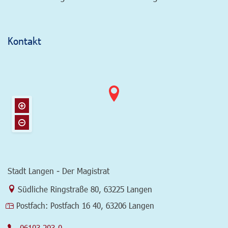
Kontakt
Stadt Langen - Der Magistrat
Link zur Google-Maps Navigation
Südliche Ringstraße 80
,
63225 Langen
Postfach:
Postfach 16 40, 63206 Langen
06103 203-0