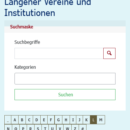
Langener Vereine und
Institutionen
Suchmaske
Suchbegriffe
Suchen
Kategorien
Suchen
_
A
B
C
D
E
F
G
H
I
J
K
L
M
N
O
P
R
S
T
U
V
W
Z
#