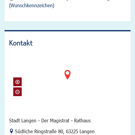
(Wunschkennzeichen)
Kontakt
Stadt Langen - Der Magistrat - Rathaus
Link zur Google-Maps Navigation
Südliche Ringstraße 80
,
63225 Langen