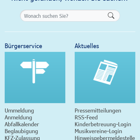
Formularsch
Bürgerservice
Aktuelles
Ummeldung
Pressemitteilungen
Anmeldung
RSS-Feed
Abfallkalender
Kinderbetreuung-Login
Beglaubigung
Musikvereine-Login
KFZ-Zulassung
Hinweisgebermeldestelle