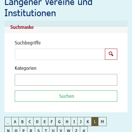
Langener Vereine und
Institutionen
Suchmaske
Suchbegriffe
Suchen
Kategorien
Suchen
_
A
B
C
D
E
F
G
H
I
J
K
L
M
N
O
P
R
S
T
U
V
W
Z
#