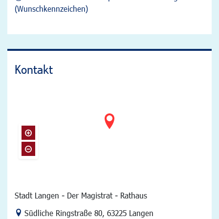
(Wunschkennzeichen)
Kontakt
Stadt Langen - Der Magistrat - Rathaus
Link zur Google-Maps Navigation
Südliche Ringstraße 80
,
63225 Langen