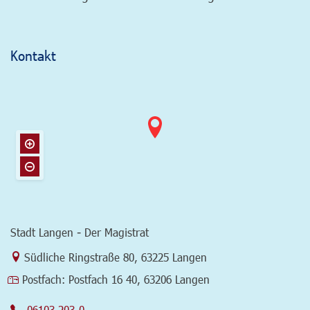
Kontakt
Stadt Langen - Der Magistrat
Link zur Google-Maps Navigation
Südliche Ringstraße 80
,
63225 Langen
Postfach:
Postfach 16 40, 63206 Langen
06103 203-0