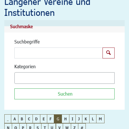
Langener Vereine und
Institutionen
Suchmaske
Suchbegriffe
Suchen
Kategorien
Suchen
_
A
B
C
D
E
F
G
H
I
J
K
L
M
N
O
P
R
S
T
U
V
W
Z
#