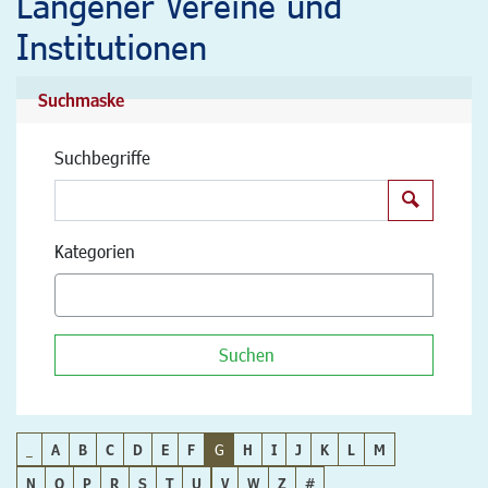
Langener Vereine und
Institutionen
Suchmaske
Suchbegriffe
Suchen
Kategorien
Suchen
_
A
B
C
D
E
F
G
H
I
J
K
L
M
N
O
P
R
S
T
U
V
W
Z
#