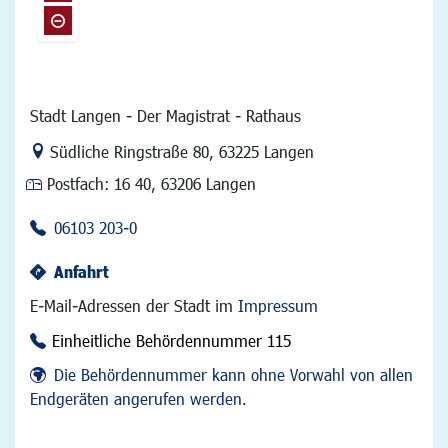
Stadt Langen - Der Magistrat - Rathaus
Link zur Google-Maps Navigation
Südliche Ringstraße 80
,
63225 Langen
Postfach:
16 40, 63206 Langen
06103 203-0
Anfahrt
E-Mail-Adressen der Stadt im
Impressum
Einheitliche Behördennummer 115
Die Behördennummer kann ohne Vorwahl von allen
Endgeräten angerufen werden.