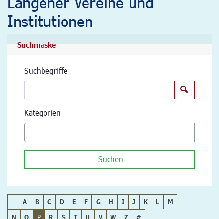
Langener Vereine und
Institutionen
Suchmaske
Suchbegriffe
Suchen
Kategorien
Suchen
_
A
B
C
D
E
F
G
H
I
J
K
L
M
N
O
P
R
S
T
U
V
W
Z
#