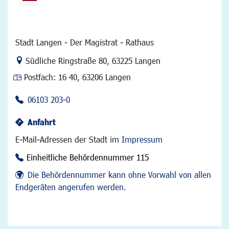
Stadt Langen - Der Magistrat - Rathaus
Link zur Google-Maps Navigation
Südliche Ringstraße 80
,
63225 Langen
Postfach:
16 40, 63206 Langen
06103 203-0
Anfahrt
E-Mail-Adressen der Stadt im
Impressum
Einheitliche Behördennummer 115
Die Behördennummer kann ohne Vorwahl von allen
Endgeräten angerufen werden.