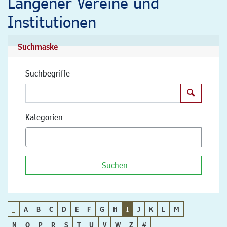
Langener Vereine und
Institutionen
Suchmaske
Suchbegriffe
Suchen
Kategorien
Suchen
_
A
B
C
D
E
F
G
H
I
J
K
L
M
N
O
P
R
S
T
U
V
W
Z
#