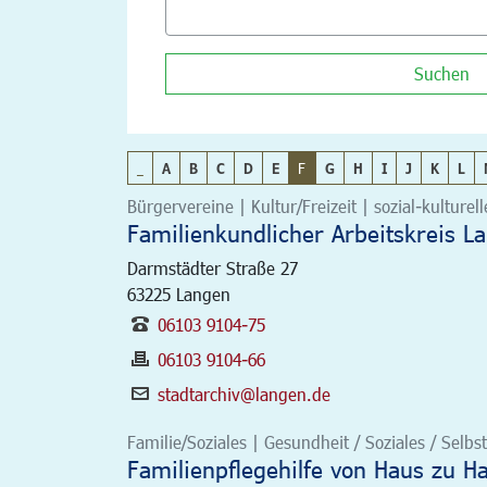
Suchen
_
A
B
C
D
E
F
G
H
I
J
K
L
Bürgervereine | Kultur/Freizeit | sozial-kulturel
Familienkundlicher Arbeitskreis L
Darmstädter Straße 27
63225
Langen
06103 9104-75
06103 9104-66
stadtarchiv@langen.de
Familie/Soziales | Gesundheit / Soziales / Selbst
Familienpflegehilfe von Haus zu H