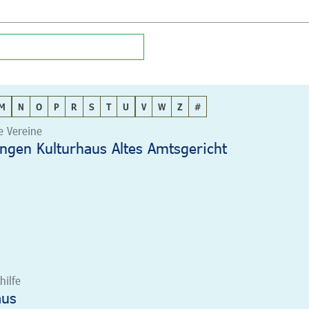
M
N
O
P
R
S
T
U
V
W
Z
#
le Vereine
angen Kulturhaus Altes Amtsgericht
hilfe
aus