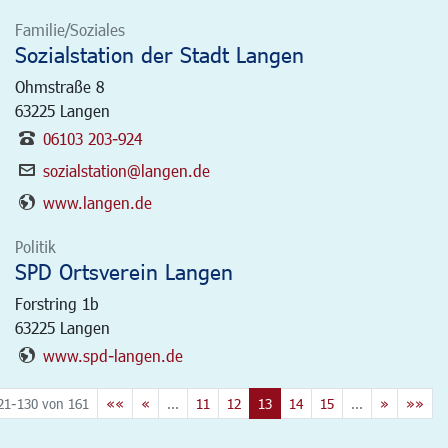
Familie/Soziales
Sozialstation der Stadt Langen
Ohmstraße 8
63225
Langen
06103 203-924
sozialstation@langen.de
www.langen.de
Politik
SPD Ortsverein Langen
Forstring 1b
63225
Langen
www.spd-langen.de
21-130 von 161
««
«
...
11
12
13
14
15
...
»
»»