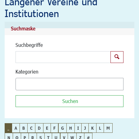
Langener Vereine und
Institutionen
Suchmaske
Suchbegriffe
Suchen
Kategorien
Suchen
_
A
B
C
D
E
F
G
H
I
J
K
L
M
N
O
P
R
S
T
U
V
W
Z
#